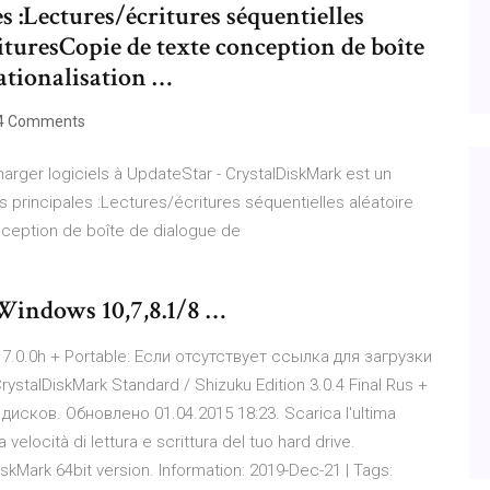
s :Lectures/écritures séquentielles
turesCopie de texte conception de boîte
ationalisation …
4 Comments
charger logiciels à UpdateStar - CrystalDiskMark est un
 principales :Lectures/écritures séquentielles aléatoire
ception de boîte de dialogue de
indows 10,7,8.1/8 …
7.0.0h + Portable: Если отсутствует ссылка для загрузки
talDiskMark Standard / Shizuku Edition 3.0.4 Final Rus +
дисков. Обновлено 01.04.2015 18:23. Scarica l'ultima
velocità di lettura e scrittura del tuo hard drive.
skMark 64bit version. Information: 2019-Dec-21 | Tags: