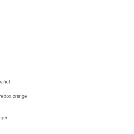
t
pañol
ivebox orange
rger