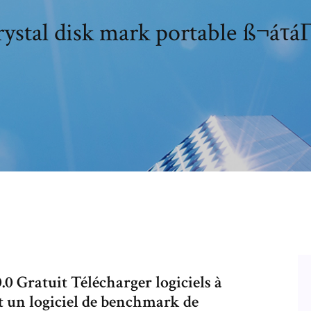
ystal disk mark portable ß¬áτ
.0 Gratuit Télécharger logiciels à
 un logiciel de benchmark de