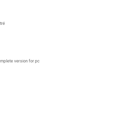
tré
mplete version for pc