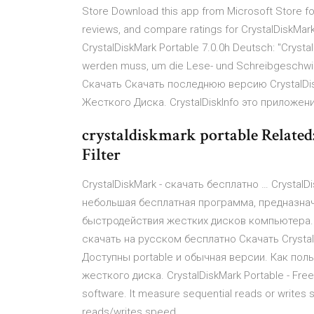
Store Download this app from Microsoft Store f
reviews, and compare ratings for CrystalDiskMark
CrystalDiskMark Portable 7.0.0h Deutsch: "CrystalDi
werden muss, um die Lese- und Schreibgeschwindig
Скачать Скачать последнюю версию CrystalDi
Жесткого Диска. CrystalDiskInfo это приложе
crystaldiskmark portable Related:
Filter
CrystalDiskMark - скачать бесплатно … CrystalDis
небольшая бесплатная программа, предназнач
быстродействия жестких дисков компьютера. П
скачать на русском бесплатно Скачать Crysta
Доступны portable и обычная версии. Как поль
жесткого диска. CrystalDiskMark Portable - Fre
software. It measure sequential reads or write
reads/writes speed,