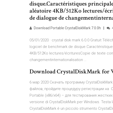
disque.Caractéristiques principale
aléatoire 4KB/512Ko lectures/écri
de dialogue de changementintern
Download Portable CrystalDiskMark 7.0.0h
05/01/2020 · crystal disk mark 6.0.0 Gratuit Télé
logiciel de benchmark de disque.Caractéristiques
4KB/512Ko lectures/écrituresCopie de texte con
changementinternationalisation …
Download CrystalDiskMark for W
6 мар 2020 Скачать программу CrystalDiskMark 
файлов, пройдите процедуру регистрации на Crys
Portable (x86/x64) – для тестирования жестких 
versione di CrystalDiskMark per Windows. Testa la 
CrystalDiskMark è un piccolo strumento CrystalDi