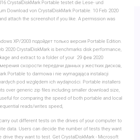
16 CrystalDiskMark Portable testet die Lese- und
um Download von CrystalDiskMark Portable. 10 Feb 2020
nd attach the screenshot if you like. A permission was
dows XP/2003 подойдет только версия Portable Edition.
Feb 2020 CrystalDiskMark is benchmarks disk performance,
age and extract to a folder of your 29 фев 2020
измерения скорости передачи данных у жестких дисков,
k Portable to darmowa i nie wymagająca instalacji
ardych pod względem ich wydajności. Portable installers
s over generic zip files including smaller download size,
s useful for comparing the speed of both portable and local
equential reads/writes speed,
 carry out different tests on the drives of your computer to
ite data. Users can decide the number of tests they want
e drive they want to test. Get CrystalDiskMark - Microsoft