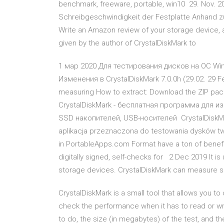
benchmark, freeware, portable, win10 29. Nov. 20
Schreibgeschwindigkeit der Festplatte Anhand z
Write an Amazon review of your storage device, a
given by the author of CrystalDiskMark to
1 мар 2020 Для тестирования дисков на ОС Win
Изменения в CrystalDiskMark 7.0.0h (29.02. 29 
measuring How to extract: Download the ZIP pack
CrystalDiskMark - бесплатная программа для 
SSD накопителей, USB-носителей CrystalDiskMar
aplikacja przeznaczona do testowania dysków tw
in PortableApps.com Format have a ton of benefit
digitally signed, self-checks for 2 Dec 2019 It i
storage devices. CrystalDiskMark can measure s
CrystalDiskMark is a small tool that allows you to
check the performance when it has to read or wr
to do, the size (in megabytes) of the test, and th