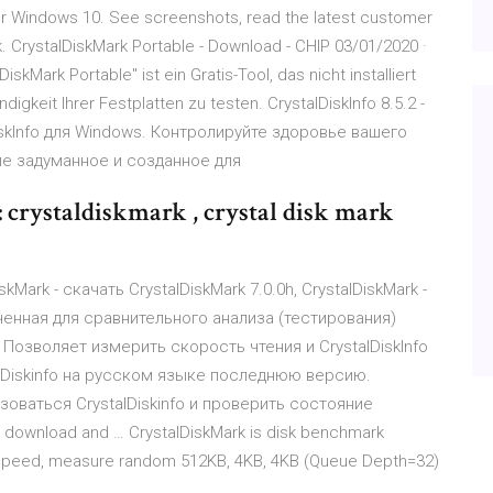
or Windows 10. See screenshots, read the latest customer
. CrystalDiskMark Portable - Download - CHIP 03/01/2020 ·
skMark Portable" ist ein Gratis-Tool, das nicht installiert
keit Ihrer Festplatten zu testen. CrystalDiskInfo 8.5.2 -
skInfo для Windows. Контролируйте здоровье вашего
ние задуманное и созданное для
 crystaldiskmark , crystal disk mark
kMark - скачать CrystalDiskMark 7.0.0h, CrystalDiskMark -
енная для сравнительного анализа (тестирования)
озволяет измерить скорость чтения и CrystalDiskInfo
lDiskinfo на русском языке последнюю версию.
зоваться CrystalDiskinfo и проверить состояние
e download and … CrystalDiskMark is disk benchmark
s speed, measure random 512KB, 4KB, 4KB (Queue Depth=32)